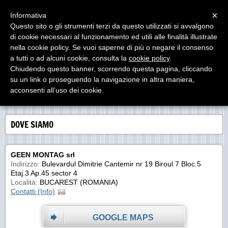
Menu
×
Informativa
Questo sito o gli strumenti terzi da questo utilizzati si avvalgono
di cookie necessari al funzionamento ed utili alle finalità illustrate
nella cookie policy. Se vuoi saperne di più o negare il consenso
a tutti o ad alcuni cookie, consulta la
cookie policy
.
Chiudendo questo banner, scorrendo questa pagina, cliccando
Geen Montag s.r.l.
su un link o proseguendo la navigazione in altra maniera,
Vendita e Montaggio Strutture in Legno per esterni - settore Turistico
acconsenti all’uso dei cookie.
Ricettivo
DOVE SIAMO
GEEN MONTAG srl
Indirizzo:
Bulevardul Dimitrie Cantemir nr 19 Biroul 7 Bloc.5
Etaj.3 Ap.45 sector 4
Località:
BUCAREST (ROMANIA)
Contatti (Info)
GOOGLE MAPS